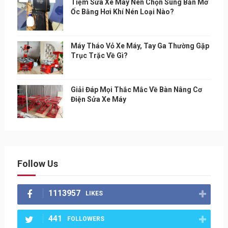
Tiệm Sửa Xe Máy Nên Chọn Súng Bắn Mở
Ốc Bằng Hơi Khí Nén Loại Nào?
Máy Tháo Vỏ Xe Máy, Tay Ga Thường Gặp
Trục Trặc Về Gì?
Giải Đáp Mọi Thắc Mắc Về Bàn Nâng Cơ
Điện Sửa Xe Máy
Follow Us
1113957
LIKES
441
FOLLOWERS