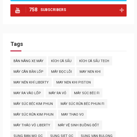
758
SUBSCRIBERS
Tags
BÀN NÂNG XE MÁY
KÍCH CÁ SẤU
KÍCH CÁ SẤU TECH
MÁY CÂN BẰN LỐP
MÁY ĐỌC LỖI
MAY NEN KHI
MAY NÉN KHÍ LIBERTY
MAY NEN KHI PISTON
MAY RA VÀO LỐP
MÁY RA VỎ
MÁY SÚC BÉC FI
MÁY SÚC BÉC KIM PHUN
MÁY SÚC RỬA BÉC PHUN FI
MÁY SÚC RỬA KIM PHUN
MAY THAO VO
MÁY THÁO VỎ LIBERTY
MÁY VỆ SINH BUỒNG ĐỐT
SUNG BAN MO OC
SUNG SIET OC
SUNG VAN BULONG